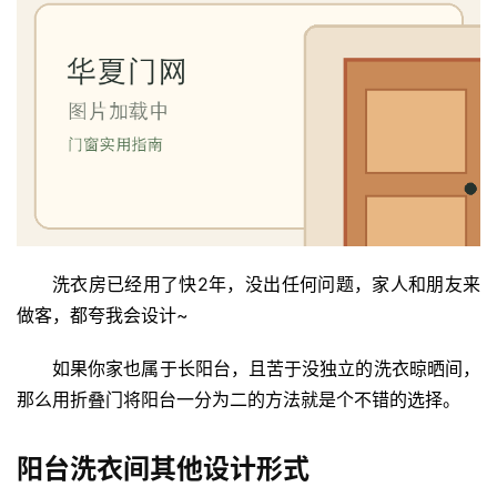
户
门
卧
室
门
卫
生
间
洗衣房已经用了快2年，没出任何问题，家人和朋友来
门
做客，都夸我会设计~
庭
如果你家也属于长阳台，且苦于没独立的洗衣晾晒间，
院
那么用折叠门将阳台一分为二的方法就是个不错的选择。
大
门
阳台洗衣间其他设计形式
铸