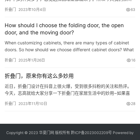
南庭艺筑就直接给各位小伙伴们推荐家装折叠门，给各位小伙伴们
折叠门
2023年10月4日
63
分析一下折叠门的优缺点吧！ 一、折叠门的优点 1、节省空间 折叠
门自由伸缩，收缩时不占地方，节省空间。折叠门顾名思义，折叠
How should I choose the folding door, the open
最大的好处是，可以伸缩自由，打开的时候，变身隔断、变身门
door, and the moving door?
窗；折叠的…
When customizing cabinets, there are many types of cabinet
doors. So how should we choose different cabinet doors? What
are the advantages of each, and which home space is it more
折叠门
2025年1月26日
16
…
折叠门，原来你有这么多妙用
近日，折叠门设计在抖音上很火爆，受到很多抖粉的关注和热评。
今天，志高就给大家分享一下折叠门在家居生活中的妙用~如果喜
欢，不妨也给自家装一扇吧！ 1 阳台折叠门 很多人都会纠结阳台和
折叠门
2023年11月10日
28
客厅之间到底要不要装推拉门，想将阳台独立出来，但又怕客厅面
积太小，太压抑。而这时候，选择安装折叠门就能两全其美。关上
门，就是两个独立的空间；敞开门就会变得宽敞大方。 2 厨房折叠
门…
Copyright © 2023 华夏门网 版权所有
黔ICP备2023002209号
Powered by