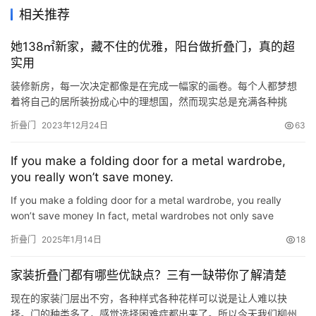
相关推荐
她138㎡新家，藏不住的优雅，阳台做折叠门，真的超
实用
装修新房，每一次决定都像是在完成一幅家的画卷。每个人都梦想
着将自己的居所装扮成心中的理想国，然而现实总是充满各种挑
战。比如，阳台这个通向户外的小小空间，它该如何处理才能既满
折叠门
2023年12月24日
63
足我们对于美的追求，又不失其应有的实用性？今天，我要和大家
分享一个小小的改变，可能就会成为你心中完美家居的点睛之笔。
If you make a folding door for a metal wardrobe,
在这个故事中，我们的主角是一个138平方米的三室两厅户型的新
you really won’t save money.
房。它的空…
If you make a folding door for a metal wardrobe, you really
won’t save money In fact, metal wardrobes not only save
money, but also save money. After opening, the interior is not
折叠门
2025年1月14日
18
n…
家装折叠门都有哪些优缺点？三有一缺带你了解清楚
现在的家装门层出不穷，各种样式各种花样可以说是让人难以抉
择。门的种类多了，感觉选择困难症都出来了。所以今天我们柳州