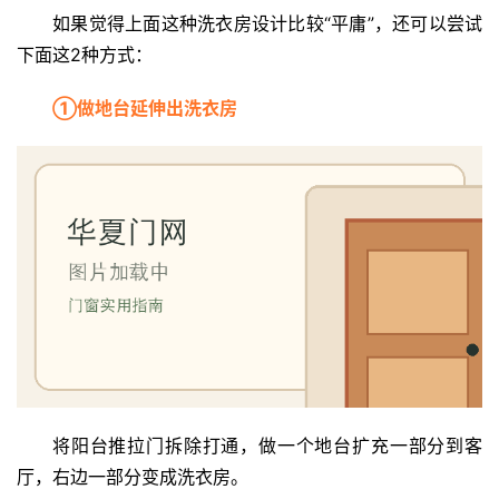
铝
如果觉得上面这种洗衣房设计比较“平庸”，还可以尝试
登录
注册
门
下面这2种方式：
①做地台延伸出洗衣房
门
套
安
装
安
装
维
修
门
业
资
将阳台推拉门拆除打通，做一个地台扩充一部分到客
讯
厅，右边一部分变成洗衣房。