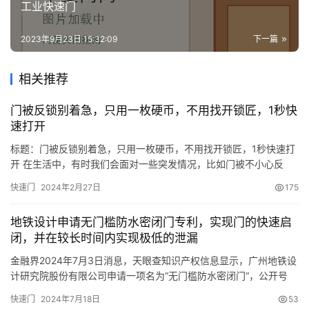
工业快速门
资
讯
2023年9月23日 15:32:09
下一篇
联
相关推荐
系
我
门被反锁别着急，只用一枚硬币，不用找开锁匠，1秒快
们
速打开
标题：门被反锁别着急，只用一枚硬币，不用找开锁匠，1秒快速打
开 在生活中，有时我们会面对一些突发情况，比如门被不小心反
锁，而自己又没有带钥匙，这时候如果能够掌握一些简单的窍门，
快速门
2024年2月27日
175
就能解决大问题。今天我就要分享一种生活小妙招——只用一枚硬
币，不用找开锁匠，就能在1秒内快速打开被反锁的门。 小时候，我
地铁设计申请无门槛防水密闭门专利，实现门的快速启
经常会因为把自己反锁在房间里而感到束手无策。直到有一天，我
闭，并在较长时间内实现极低的泄漏
偶然间…
金融界2024年7月3日消息，天眼查知识产权信息显示，广州地铁设
计研究院股份有限公司申请一项名为“无门槛防水密闭门“，公开号
CN202410405980.7，申请日期为2024年4月。 专利摘要显示，
快速门
2024年7月18日
53
一种无门槛防水密闭门，属于人防设备相关技术领域，包括门框以