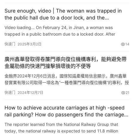
及门扇，门扇铰接于门框上并能够与门框的两侧边以及顶边在闭合
Sure enough, video | The woman was trapped in
为水密性接触，于门扇上设置有门锁系统、用于将…
the public hall due to a door lock, and the
firefighters came to the venue to help her \”open\”
Video loading… On February 24, in Jinan, a woman was
the door.
trapped in a public bathroom due to a locked door. After
receiving a request for help, the Jinan Firefighter Aishan
快速门
2025年3月2日
14
Rescu…
廣州鑫華發取得卷簾門導向復位機構專利，能夠避免帶
金屬肋條的快速門撞擊損壞後的不便等
金融界2024年12月6日消息，國傢知識產權局信息顯示，廣州鑫華
發實業有限公司取得一項名為“一種卷簾門導向復位機構”的專利，授
權公告號 CN 222101927 U，申請日期為2023年12月。 專利摘要
快速门
2024年12月7日
21
顯示，本實用新型公開瞭一種卷簾門導向復位機構，包括門楣側
板，所述門楣側板的一側設有上模塊和下模塊，所述上模塊和下模
How to achieve accurate carriages at high -speed
塊均通過固定組件與門楣側板相連接，所述上模…
rail parking? How do passengers find the carriage
quickly? Understand
The reporter learned from the National Railway Group that
today, the national railway is expected to send 11.8 million