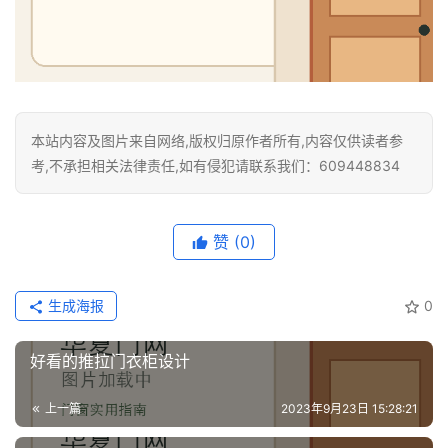
门
铸
铝
登录
注册
门
本站内容及图片来自网络,版权归原作者所有,内容仅供读者参
门
考,不承担相关法律责任,如有侵犯请联系我们：609448834
套
安
装
赞
(0)
安
生成海报
0
装
维
好看的推拉门衣柜设计
修
上一篇
2023年9月23日 15:28:21
门
业