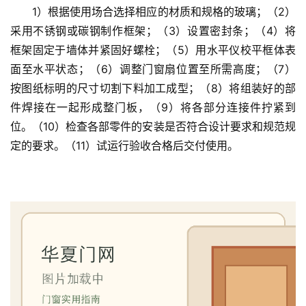
1）根据使用场合选择相应的材质和规格的玻璃；（2）
采用不锈钢或碳钢制作框架；（3）设置密封条；（4）将
入
框架固定于墙体并紧固好螺栓；（5）用水平仪校平框体表
户
门
面至水平状态；（6）调整门窗扇位置至所需高度；（7）
按图纸标明的尺寸切割下料加工成型；（8）将组装好的部
卧
件焊接在一起形成整门板，（9）将各部分连接件拧紧到
室
位。（10）检查各部零件的安装是否符合设计要求和规范规
门
定的要求。（11）试运行验收合格后交付使用。
卫
生
间
门
庭
院
大