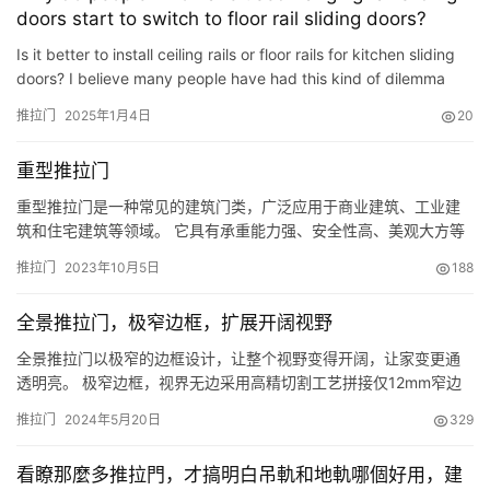
doors start to switch to floor rail sliding doors?
Is it better to install ceiling rails or floor rails for kitchen sliding
doors? I believe many people have had this kind of dilemma
when decorating their kitchen. I had the same qu…
推拉门
2025年1月4日
20
重型推拉门
重型推拉门是一种常见的建筑门类，广泛应用于商业建筑、工业建
筑和住宅建筑等领域。 它具有承重能力强、安全性高、美观大方等
特点，被广大用户所青睐。 本文将从材料选择、结构设计和安装维
推拉门
2023年10月5日
188
护等方面探讨重型推拉门的特点和应用。 一、材料选择 重型推拉门
的材料选择直接影响到门的质量和性能。 一般来说，门扇和门框的
全景推拉门，极窄边框，扩展开阔视野
材料应该具有良好的强度和耐腐蚀性能。 常见的材料包括钢材、
铝…
全景推拉门以极窄的边框设计，让整个视野变得开阔，让家变更通
透明亮。 极窄边框，视界无边采用高精切割工艺拼接仅12mm窄边
门扇开启奢阔空间，探索全景魅力 圆润拉手，精致实用握感充盈，
推拉门
2024年5月20日
329
开合省力始于极简，归于实用 底部微缝，极致匠造门地面仅7mm微
缝安装便利，实现高度调节自由 双向缓冲，安全安心自带双向缓冲
看瞭那麼多推拉門，才搞明白吊軌和地軌哪個好用，建
阻尼功能减缓关门冲击力，推拉平稳，防止夹手细节考究，匠心打…