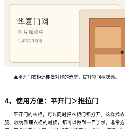
套
安
装
安
装
维
修
门
业
▲平开门衣柜还能做对称的造型，提升空间档次感。
资
讯
4、使用方便：平开门＞推拉门
联
系
平开门的衣柜，可以同时把衣柜门都打开，这样找衣
我
服、收纳整理衣柜的时候，都可以做到一目了然，非常方
们