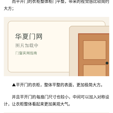
而平开门的衣柜整体柜门平整，带来的视觉感比较简约
门
大方；
卫
生
间
门
庭
院
大
门
铸
▲平开门的衣柜，整体平整的表面，更加极简大方。
铝
登录
注册
门
并且平开门的每扇门尺寸也较小，中间可以加入对称设
计，让衣柜整体看起来更加美观大气。
门