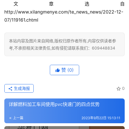
卫
文章选自 
生
http://www.xilangmenye.com/te_news_news/2022-12-
间
07/119161.chtml
门
庭
本站内容及图片来自网络,版权归原作者所有,内容仅供读者参
院
考,不承担相关法律责任,如有侵犯请联系我们：609448834
大
门
赞
(0)
铸
铝
登录
注册
生成海报
0
门
详解燃料加工车间使用pvc快速门的四点优势
门
套
上一篇
2023年9月22日 15:13:11
安
装