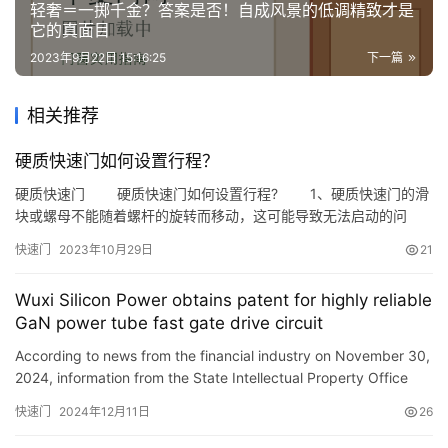
轻奢＝一掷千金？答案是否！自成风景的低调精致才是
它的真面目
安
2023年9月22日 15:16:25
下一篇
装
维
相关推荐
修
硬质快速门如何设置行程？
门
硬质快速门 硬质快速门如何设置行程? 1、硬质快速门的滑
业
块或螺母不能随着螺杆的旋转而移动，这可能导致无法启动的问
资
题。试着添加一些润滑油来解决这个问题。 2、打开和关闭的硬
讯
快速门
2023年10月29日
21
质快速门控制系统的上下键可能会卡住，因此只需更换损坏的按钮
即可。日常使用中要注意维护和修理，及时更换损坏的零件。
Wuxi Silicon Power obtains patent for highly reliable
联
3、继电器硬质快速门的触点卡住，这将导致硬加速装置无法正常
GaN power tube fast gate drive circuit
系
启…
我
According to news from the financial industry on November 30,
们
2024, information from the State Intellectual Property Office
shows that Wuxi Silicon Power Microelectronics Co., Ltd.…
快速门
2024年12月11日
26