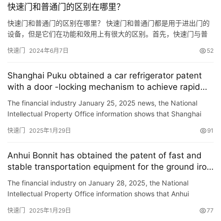
快速门和普通门的区别在哪里？
快速门和普通门的区别在哪里？ 快速门和普通门都是用于进出门的
设备，但是它们在功能和效用上有很大的区别。首先，快速门与普
通门相比，在开启和关闭的速度上更快。 快速门通常采用电动驱
快速门
2024年6月7日
52
动，可以实现快速的开启和关闭，从而可以节约时间并提高效率。
而普通门则需要人手推拉或者用钥匙开启，速度相对较慢。 其次，
Shanghai Puku obtained a car refrigerator patent
快速门在使用上更加方便。快速门可以通过遥控器、传感器、按钮
with a door -locking mechanism to achieve rapid
等多种方…
unlocking and improve the user experience
The financial industry January 25, 2025 news, the National
Intellectual Property Office information shows that Shanghai
Puku Smart Technology Co., Ltd. obtained a \”car refri…
快速门
2025年1月29日
91
Anhui Bonnit has obtained the patent of fast and
stable transportation equipment for the ground iron
gate, and automatic transportation reduces labor
The financial industry on January 28, 2025, the National
costs
Intellectual Property Office information shows that Anhui
Bangnit Rail Equipment Co., Ltd. obtained a \”fast and stab…
快速门
2025年1月29日
77