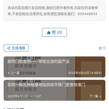
户
本站内容及图片来自网络,版权归原作者所有,内容仅供读者参
门
考,不承担相关法律责任,如有侵犯请联系我们：609448834
卧
室
赞
(0)
门
卫
生成海报
0
生
间
旋转门的发明——带娃出游的副产品
门
上一篇
2023年9月22日 14:48:51
庭
院
昆明一鲜花种植基地拟拆除平移门更换快速门
大
门
2023年9月22日 14:51:37
下一篇
铸