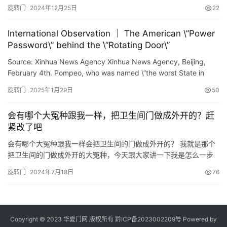
research organization recently released[Hotel automatic r…
旋转门
2024年12月25日
22
联
系
International Observation ｜ The American \”Power
我
Password\” behind the \”Rotating Door\”
们
Source: Xinhua News Agency Xinhua News Agency, Beijing,
February 4th. Pompeo, who was named \”the worst State in
History\” in the United States, has a new place after h…
旋转门
2025年1月29日
50
会有哪个大冤种跟我一样，把卫生间门做成外开的？赶
紧改了吧
会有哪个大冤种跟我一样会把卫生间的门做成外开的？ 我就是那个
把卫生间的门做成外开的大冤种，今天跟大家讲一下我是怎么一步
一步掉进这个坑里的。 我这个房子原始户型是一个卫生间，计划一
旋转门
2024年7月18日
76
改二，所以走廊左边的这些墙在拆旧的时候就已经敲掉了。水电交
底的时候设计师和项目经理都说卫生间的照明开关和浴霸开关放在
门外面也可以，放在门里面也可以，看我怎么选择。 但是我想我的
浴霸是…
Copyright © 2023 华夏门网 版权所有
黔ICP备2023002209号
Powered by