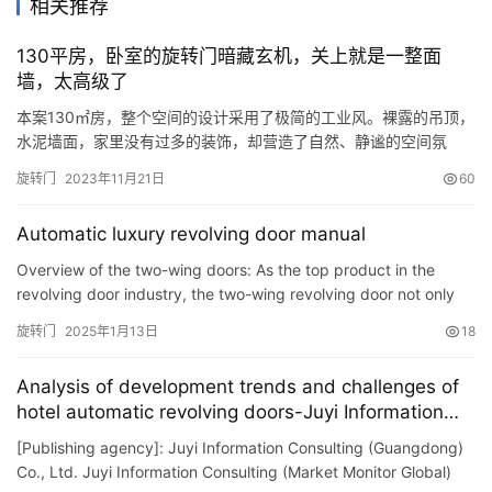
相关推荐
铝
登录
注册
门
130平房，卧室的旋转门暗藏玄机，关上就是一整面
墙，太高级了
门
本案130㎡房，整个空间的设计采用了极简的工业风。裸露的吊顶，
套
水泥墙面，家里没有过多的装饰，却营造了自然、静谧的空间氛
安
围。卧室旋转门的设计暗藏玄机，关上就是一整面墙，打开就能通
旋转门
2023年11月21日
60
装
往卧室，太高级了！ 客厅 裸露的吊顶、水泥墙面，整个空间没有过
多的装饰，彰显着极简的工业风。木质板墙面、地面绿色瓷砖铺
Automatic luxury revolving door manual
贴，让原本冷静、理性的空间氛围，多了些温度和色彩。 大大的落
安
地窗保…
Overview of the two-wing doors: As the top product in the
装
revolving door industry, the two-wing revolving door not only
维
gives people a sense of generosity and style, but also creat…
修
旋转门
2025年1月13日
18
Analysis of development trends and challenges of
门
hotel automatic revolving doors-Juyi Information
业
Consulting
资
[Publishing agency]: Juyi Information Consulting (Guangdong)
讯
Co., Ltd. Juyi Information Consulting (Market Monitor Global)