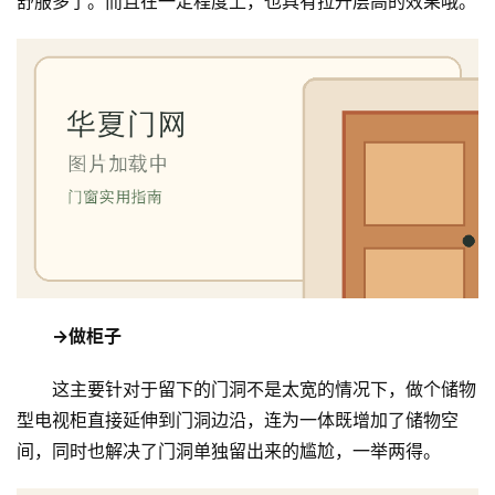
舒服多了。而且在一定程度上，也具有拉升层高的效果哦。
首
页
入
户
门
卧
→做柜子
室
门
这主要针对于留下的门洞不是太宽的情况下，做个储物
型电视柜直接延伸到门洞边沿，连为一体既增加了储物空
卫
生
间，同时也解决了门洞单独留出来的尴尬，一举两得。
间