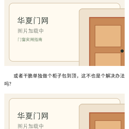
门
庭
院
大
门
铸
铝
登录
注册
门
或者干脆单独做个柜子包到顶，这不也是个解决办法
吗？
门
套
安
装
安
装