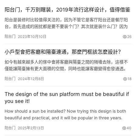
阳台门，千万别瞎装，2019年流行这样设计，值得借鉴
阳台是装修时比较值得关注的，因为不管它是客厅阳台还是餐厅阳
台，首先造成的困扰都是要不要装个门？其次就是装什么门？因为
它会影响到你是否住的舒适、方便而且美观。 与阳台连接的门，千
阳台门
2023年10月10日
26
万别乱装，因为，它会影响你的正常生活，拉低你屋子的颜值，更
甚至会影响采光。 阳台不装门 如果你的阳台带有功能性，且你同时
小戶型會把客廳和陽臺連通，那麼門框該怎麼設計？
觉得房间的面积不够大。那就不装门，直接打通。将其打通变成休
闲区，…
如今有越來越多人的傢中會將客廳與陽臺之間的隔墻去除，這樣不
僅能讓陽臺擁有更大面積的空間，同時也能讓客廳變得愈發通透。
但將客廳與陽臺連通在一起之後，如何將這兩者之間的門框設計得
阳台门
2024年12月8日
18
更加美觀，就成為瞭許多人頭疼的問題。 摘要 門框的設計可以稱得
上是連接這兩者之間的“橋梁”，一旦門框設計不當，必然會出現奇怪
The design of the sun platform must be beautiful if
的視覺效果，那麼與客廳與陽臺連通之後，該如何設計最美觀呢? …
you see it!
How should a sun be installed? Now trying this design is both
beautiful and practical, and it will be popular in three years.
Let’s see how it is designed: 01 First keep the seatin…
阳台门
2025年2月13日
40