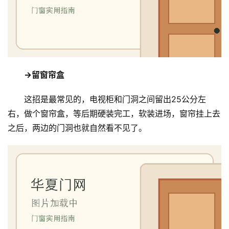
维
修
门
业
→留窗帘盒
资
讯
这招是最常见的，电视柜和门洞之间留出25公分左
右，做个窗帘盒，等后期硬装完工，软装进场，窗帘挂上去
联
系
之后，两边的门洞也就自然看不见了。
我
们