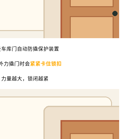
曼车库门自动防撬保护装置
外力撬门时会
紧紧卡住锁扣
力量越大，锁闭越紧