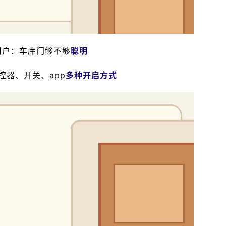
用户：车库门够不够
聪明
控器、开关、app
多种开启方式