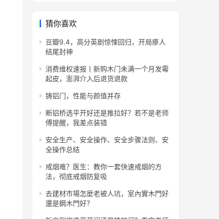
猜你喜欢
豆瓣9.4，高分英剧惊悚回归，开局瘆人
结尾封神
消费维权速报丨新购木门未满一个月发霉
起皮，澎湃介入后退货退款
铸铝门，性能与颜值并存
断铝桥选平开好还是推拉好？若不是老师
傅提醒，我差点装错
安全生产、安全操作、安全步骤法则、安
全操作总结
戒烟难？医生：教你一套快速戒烟的方
法，彻底戒烟防复吸
去建材市場怎麼老被人坑，室內實木門好
還是鋼木門好？