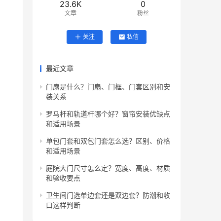
23.6K
0
文章
粉丝
关注
私信
最近文章
门扇是什么？门扇、门框、门套区别和安
装关系
罗马杆和轨道杆哪个好？窗帘安装优缺点
和适用场景
单包门套和双包门套怎么选？区别、价格
和适用场景
庭院大门尺寸怎么定？宽度、高度、材质
和验收要点
卫生间门选单边套还是双边套？防潮和收
口这样判断