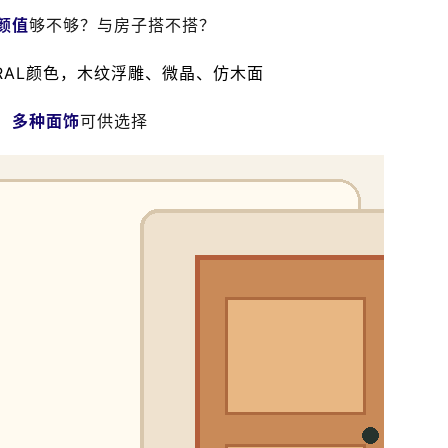
颜值
够不够？与房子搭不搭？
+RAL颜色，木纹浮雕、微晶、仿木面
多种面饰
可供选择