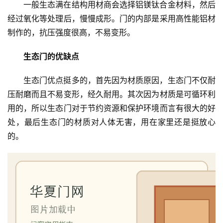
一般生态满在结构用材商会选择铝镁钛合金材料，然后
门
经过氧化等处理后，慢慢成形。门的内部是采用高性能铝材
制作的，抗压强度很高，不易变形。
卫
生
生态门的优缺点
间
门
生态门优点挺多的，首先因为材质原因，生态门不仅耐
压耐磨而且不易变形，经久耐用。其次因为材质是可循环利
庭
用的，所以生态门对于节约资源和保护环境而言有很大的好
院
处，最后生态门的材质对人体无害，用在家里还是挺放心
大
门
的。
铸
铝
登录
注册
门
门