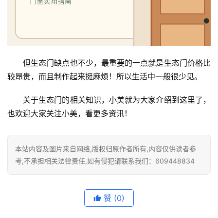
套
安
装
安
但生态门缺点也不少，最重要的一点就是生态门价格比
装
维
较昂贵，而且制作起来挺麻烦！所以生活中一般很少见。
修
关于生态门的相关知识，小美就为大家介绍到这里了，
也欢迎大家关注小美，看更多资讯！
门
业
资
讯
本站内容及图片来自网络,版权归原作者所有,内容仅供读者参
考,不承担相关法律责任,如有侵犯请联系我们：609448834
联
系
赞
(0)
我
们