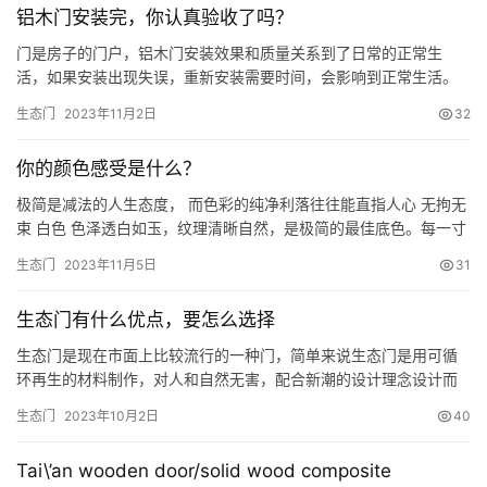
铝木门安装完，你认真验收了吗？
態門都是傢裝材料的一種，因此想要瞭解兩者的區別，首先需要知
道免漆門和生…
门是房子的门户，铝木门安装效果和质量关系到了日常的正常生
活，如果安装出现失误，重新安装需要时间，会影响到正常生活。
装修上一旦出了问题，难补救不说，还浪费时间精力。铝木门如果
生态门
2023年11月2日
32
验收不仔细，出现问题就会比较麻烦。那么木门验收，需要验收些
什么呢？ 外观要平滑协调 安装后确保铝木门表面的是光滑、平整
你的颜色感受是什么？
的，没有明显的划痕、凹陷或破损等比较明显的质量问题，注意观
察面板花色…
极简是减法的人生态度， 而色彩的纯净利落往往能直指人心 无拘无
束 白色 色泽透白如玉，纹理清晰自然，是极简的最佳底色。每一寸
的理性下都带着极致的温柔，美貌和质感诠释了新的时尚审美与品
生态门
2023年11月5日
31
位。犹如黎明时升起的一幅轻盈的帷幕，灵动、飘逸。 沉静低调 灰
色 灰色冷静、沉稳，变幻莫测，以超自然的姿态独树一帜，它徘徊
生态门有什么优点，要怎么选择
于黑白之间，空灵得让人捉摸不透。 灰色尤其适宜用在极简风…
生态门是现在市面上比较流行的一种门，简单来说生态门是用可循
环再生的材料制作，对人和自然无害，配合新潮的设计理念设计而
成。 一、生态门优点 1、环保安全 生态门无漆害、不霉变，环保健
生态门
2023年10月2日
40
康，适合家居生活使用 2、美观多样 生态门外观美观时尚，风格多
样，选择面很广 3、材质高端 制作材料高端，材料可再生，使用年
Tai\’an wooden door/solid wood composite
限会更久 二、生态门如何选择 1、看搭配 生态门可供选择…