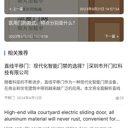
上一篇
2023年9月21日 14:57:34
医用门的款式、特点分别是什么？
2023年9月21日 15:00:16
下一篇
相关推荐
直线平移门：现代化智能门禁的选择？|深圳市开门红科
技有限公司
随着科技的不断进步，直线平移门作为一种现代化智能门禁设备，
在商业和住宅建筑中得到越来越广泛的应用。本文将全面解析直线
平移门的工作原理、优势以及应用场景，帮助大家更好地了解这一
平移门
2024年4月12日
25
先进的门禁选择。接下来就跟着深圳市开门红科技有限公司小编一
起来看下吧！ 一、直线平移门的引言 直线平移门作为一种创新的门
High-end villa courtyard electric sliding door, all
禁设备，通过直线运动方式实现开启和关闭，具有快速响应、高效
aluminum material will never rust, convenient for
便捷等特…
entry and exit