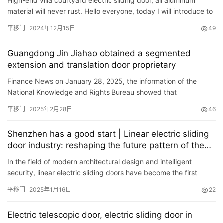
High-end villa courtyard electric sliding door, all aluminum
material will never rust. Hello everyone, today I will introduce to
you the electric sliding courtyard door. The length…
平移门
2024年12月15日
49
Guangdong Jin Jiahao obtained a segmented
extension and translation door proprietary
Finance News on January 28, 2025, the information of the
National Knowledge and Rights Bureau showed that
Guangdong Jinjiahao Intelligent Technology Co., Ltd. obtained
平移门
2025年2月28日
46
a patent tit…
Shenzhen has a good start | Linear electric sliding
door industry: reshaping the future pattern of the
access control industry
In the field of modern architectural design and intelligent
security, linear electric sliding doors have become the first
choice for many commercial places, residential communities…
平移门
2025年1月16日
22
Electric telescopic door, electric sliding door in