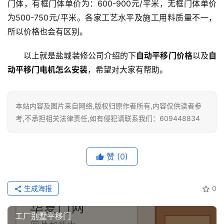
套
门体，有框门体单价为：600-900元/平米，无框门体单价
安
为500-750元/平米。各家工艺水平及施工用料质量不一，
装
所以价格也会有区别。
安
以上就是盐城装修公司介绍的下
自动平移门价格
以及
自
装
动平移门电机怎么安装
，希望对大家有帮助。
维
修
本站内容及图片来自网络,版权归原作者所有,内容仅供读者参
门
考,不承担相关法律责任,如有侵犯请联系我们：609448834
业
资
讯
赞
(0)
联
生成海报
0
系
我
们
工厂别墅平移门