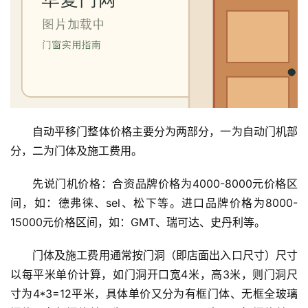
门
卫
生
间
门
自动平移门整体价格主要分为两部分，一为自动门机部
庭
分，二为门体及施工费用。
院
大
先说门机价格：合资品牌价格为4000-8000元价格区
门
间，如：德弗徕、sel、松下等。进口品牌价格为8000-
15000元价格区间，如：GMT、瑞可达、史丹利等。
铸
铝
登录
注册
门体及施工费用通常按门洞（即店面出入口尺寸）尺寸
门
以每平米单价计算，如门洞开口宽4米，高3米，则门洞尺
门
寸为4*3=12平米，具体单价又分为有框门体、无框全玻璃