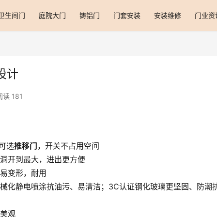
卫生间门
庭院大门
铸铝门
门套安装
安装维修
门业资
设计
阅读 181
可选
推移门
，开关不占用空间
洞开到最大，进出更方便
不易变形，耐用
械化静电喷涂抗油污、易清洁；3C认证钢化玻璃更坚固、防潮
更美观