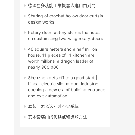
德國舊多功能工業機器人進口門到門
Sharing of crochet hollow door curtain
design works
Rotary door factory shares the notes
on customizing two-wing rotary doors
48 square meters and a half million
house, 11 pieces of 11 kitchen are
worth millions, a dragon leader of
nearly 300,000
Shenzhen gets off to a good start |
Linear electric sliding door industry:
opening a new era of building entrance
and exit automation
套装门怎么选？才不会踩坑
实木套装门的优缺点和选购方法