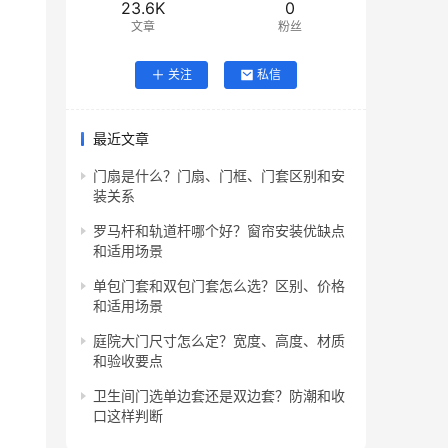
23.6K
0
文章
粉丝
关注
私信
最近文章
门扇是什么？门扇、门框、门套区别和安
装关系
罗马杆和轨道杆哪个好？窗帘安装优缺点
和适用场景
单包门套和双包门套怎么选？区别、价格
和适用场景
庭院大门尺寸怎么定？宽度、高度、材质
和验收要点
卫生间门选单边套还是双边套？防潮和收
口这样判断