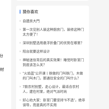
猜你喜欢
自建房大門
第一次见别人装这种厨房门，装修这种门
太方便了！
深圳别墅选用悬浮折叠门的优势在哪里？
阳台就要这样设计
分
神秘迷信背后的真实效果！睡觉时卧室门
到底该怎么关？
铝材
“火焰蓝”公开课丨铁做的门叫铁门，木做
的门叫木门，那通往安全的门叫什么？
7款农村别墅，走心设计，最适合农村
人，建在村里，绝对气派时尚
好心劝大家：卧室门要坚持“6不选”，绝非
误导，而是真的不实用