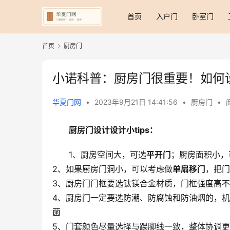
首页
入户门
卧室门
首页
厨房门
小诺科普：厨房门很重要！如何
华夏门网
•
2023年9月21日 14:41:56
•
厨房门
•
厨房门设计设计小tips：
1、厨房空间大，可选
平开门
；厨房面积小，
2、如果厨房门洞小，可以考虑做
单扇移门
，把门
3、厨房门门框要选钛镁合金材质，门框强度高
4、厨房门一定要选防潮、防腐蚀和防油烟的，机
菌
5、门套颜色尽量选择与踢脚线一致，整体协调