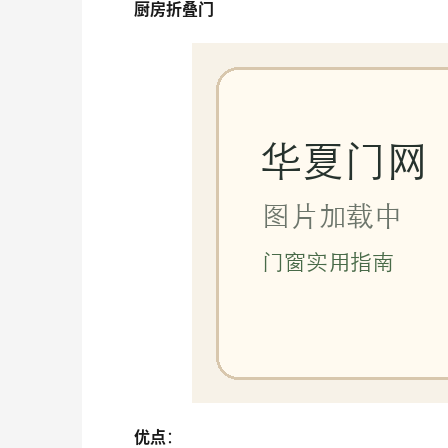
厨房折叠门
优点
：