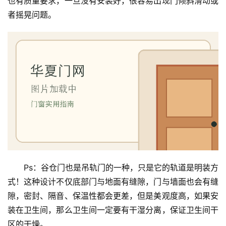
也有质量要求，一旦没有安装好，很容易出现门倾斜滑动或
门
者摇晃问题。
庭
院
大
门
铸
铝
登录
注册
门
门
套
Ps：谷仓门也是吊轨门的一种，只是它的轨道是明装方
安
式！这种设计不仅底部门与地面有缝隙，门与墙面也会有缝
装
隙，密封、隔音、保温性都会更差，但是美观度高，如果安
装在卫生间，那么卫生间一定要有干湿分离，保证卫生间干
安
区的干燥。
装