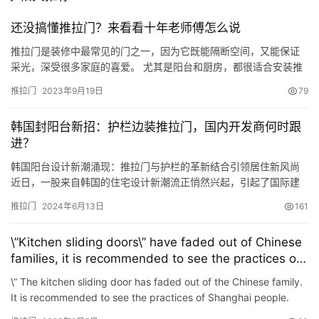
还没搞懂推拉门？来看看十年老师傅怎么说
推拉门是装修中最常见的门之一，因为它既能隔断空间，又能保证
采光，深受很多家庭的喜爱。 尤其是阳台和厨房，都很适合安装推
拉门，但不少业主担心推拉门会卡顿，那么问题出在哪里呢？又该
推拉门
2023年9月19日
79
怎么挑选推拉门呢？ 一、卡顿原因 1.滑轮损坏： 滑轮是推拉门的必
备配件之一，如果推拉门没有被异物挡住，推拉时却感到卡顿，就
韩国封阳台新招：护栏边装推拉门，国内开发商何时跟
有可能是滑轮出现损坏或者变形。 又或者是推拉门的滑轮质量不
进？
好…
韩国阳台设计新潮涌现：推拉门与护栏的革新结合引领居住新风尚
近日，一股来自韩国的住宅设计新潮流正悄然兴起，引起了国际建
筑界的广泛关注。这一创新设计将推拉门与阳台护栏巧妙地结合在
推拉门
2024年6月13日
161
一起，不仅显著提升了住宅的实用性和舒适度，更展现了韩国设计
师对于居住细节的匠心独运。 这种别出心裁的设计，让阳台空间的
\”Kitchen sliding doors\” have faded out of Chinese
使用变得更为灵活多变。当住户渴望与大自然亲密接触时，可以轻
families, it is recommended to see the practices of
松推开推…
Shanghai people, it\’s really advanced
\” The kitchen sliding door has faded out of the Chinese family.
It is recommended to see the practices of Shanghai people.
Really high-level The so-called \” Golden Ki…