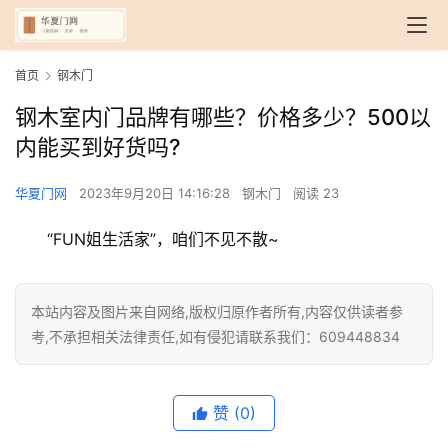
首页
钢木门
钢木室内门品牌有哪些？价格多少？500以
内能买到好货吗?
华夏门网
2023年9月20日 14:16:28
钢木门
阅读 23
首
“FUN姐生活家”，咱们不见不散~
页
本站内容及图片来自网络,版权归原作者所有,内容仅供读者参
入
考,不承担相关法律责任,如有侵犯请联系我们：609448834
户
门
赞
(0)
卧
室