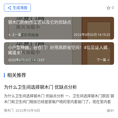
门
生成海报
0
卫
钢木门的制作工艺以及它的优缺点
生
间
上一篇
2023年9月20日 14:15:22
门
小户型神器，谷仓门！好用高颜省空间！4位见证人娓
娓道来！
庭
院
2023年9月20日 14:22:57
下一篇
大
门
相关推荐
铸
为什么卫生间选择钢木门 优缺点分析
铝
登录
注册
为什么卫生间选择钢木门 优缺点分析 一、卫生间选择钢木门原因 钢
门
木门和卫生间门相信已经是家喻户晓的室内套装门了。现在室内套
装门种类繁多，这就导致主户选购室内套装门是不知道选择哪种门
钢木门
2023年10月16日
81
门
比较适合。特别是在卫生间门上的选择更是很难决定。因为卫生间