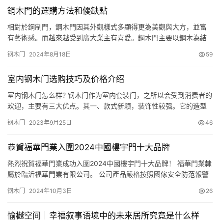
在室内套装门中的要求相对最高，这主要是因为卫生间比较潮湿，
套
鋼木門的選購方法和優缺點
经常入水，温度忽高忽低。这使得主户不得不选购种最合适的室内
安
门做卫…
装
相對於鋼制門，鋼木門因其外觀樣式多顯得更為美觀與大方，並富
有藝術感。而越來越受到廣大業主有喜愛。鋼木門主要以鋼木為結
構，門扇四周由鋼板扣合而成，門框一般為鋼套上裝飾面。作為新
安
钢木门
2024年8月18日
59
興的門類，對於鋼木門的選購及優缺點，消費者難免存在一定的疑
装
惑。 一、鋼木門的選購方法 1.在瞭解鋼木門價格之前，我們可以先
维
室内钢木门选购技巧及价格介绍
瞭解下鋼木門的選購。首先我們需要瞭解下鋼木門的特點。鋼木門
修
在安裝…
室内钢木门怎么样? 钢木门作为室内套装门，之所以会受到消费者的
欢迎，主要有三大优点。其一、款式新颖，装饰性较强。它的造型
门
比较时尚，色泽光鲜饱满，安装在室内显得高贵典雅，能够起到点
钢木门
2023年9月25日
46
业
缀居室的作用。其二、绿色环保、健康安全。钢木门的喷涂次数比
较少，一般无毒无味，对室内影响不是很大，相较于其它门类产品
资
恭賀福華門業入圍2024中國樓宇門十大品牌
更加环保健康。其三、钢木门能够有效防潮、防开裂，这是传统木
讯
门无法达…
熱烈祝賀福華門業成功入圍2024中國樓宇門十大品牌！ 福華門業隸
屬於臨沂福華門業有限公司。 公司產品嚴格按照國傢安全防范報警
联
系統產品質量監督標準生產，已通過國傢安全防范報警系統產品質
系
钢木门
2024年10月3日
26
量監督檢查中心認證，通過國傢防火建築材料質量檢驗中心檢測，
我
擁有三級十六種不同型號的防火門檢驗證書，其產業規模及經營實
们
愉樾空间｜幸福叙事语境中的未来居所究竟是什么样
力均居於同行業前列。 以下是2024年度樓宇門十大品牌最終榜單…