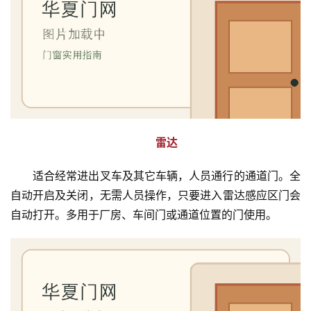
入
户
门
卧
室
门
雷达
卫
生
适合经常进出叉车及其它车辆，人员通行的通道门。全
间
自动开启及关闭，无需人员操作，只要进入雷达感应区门会
门
自动打开。多用于厂房、车间门或通道位置的门使用。
庭
院
大
门