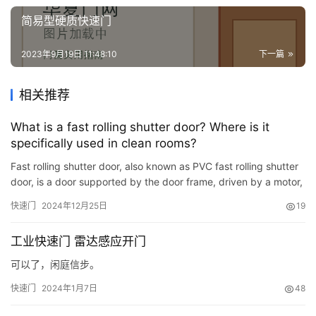
简易型硬质快速门
2023年9月19日 11:48:10
下一篇
相关推荐
What is a fast rolling shutter door? Where is it
specifically used in clean rooms?
Fast rolling shutter door, also known as PVC fast rolling shutter
door, is a door supported by the door frame, driven by a motor,
and can be opened and closed quickly. It can compl…
快速门
2024年12月25日
19
工业快速门 雷达感应开门
可以了，闲庭信步。
快速门
2024年1月7日
48