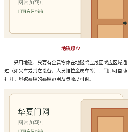
铸
铝
登录
注册
门
门
套
地磁感应
安
装
采用地磁，只要有金属物体在地磁感应线圈感应区域通
过（如叉车或其它设备，人员推拉金属车等），门即可自动
安
打开。地磁感应的感应范围及灵敏度可调。
装
维
修
门
业
资
讯