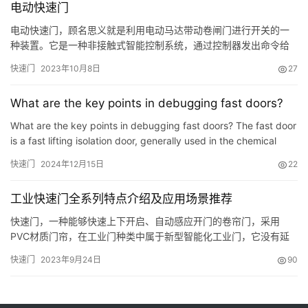
电动快速门
电动快速门，顾名思义就是利用电动马达带动卷闸门进行开关的一
种装置。它是一种非接触式智能控制系统，通过控制器发出命令给
电动机驱动电机从而控制电动门的开启与关闭。 那么这种产品究竟
快速门
2023年10月8日
27
有哪些优势呢？下面我们就来分析一下： 1、节能：采用变频调速技
术、无触点开关等技术，使系统更加智能化、人性化； 2、安全可
What are the key points in debugging fast doors?
靠：在运行过程中具有防夹功能、自锁功能； 3、使用寿命长：由
于…
What are the key points in debugging fast doors? The fast door
is a fast lifting isolation door, generally used in the chemical
industry, supermarkets, electronics factories, logis…
快速门
2024年12月15日
22
工业快速门全系列特点介绍及应用场景推荐
快速门，一种能够快速上下开启、自动感应开门的卷帘门，采用
PVC材质门帘，在工业门种类中属于新型智能化工业门，它没有延
续传统工业门的笨重，轻快的特点使其多数用在高环境要求的企业
快速门
2023年9月24日
90
车间和叉车频繁出入的工作区域，虽然快速门表现出色，但单个产
品还是存在一定的场景局限性，后来为了能兼顾更多场景，工程师
在快速门原有的基础上衍生出各种不同的快速门产品，以便应对多