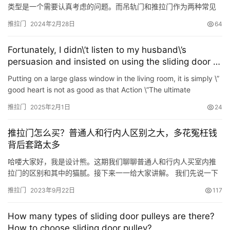
类型是一个需要认真考虑的问题。而吊轨门和推拉门作为两种常见
的门类型，在功能和美观性上各有特点，那么在装修时如何选择
推拉门
2024年2月28日
64
呢？让我们来一探究竟。 吊轨门与推拉门的区别 首先，我们来了解
一下吊轨门和推拉门的特点和区别。 吊轨门：吊轨门是通过一个上
Fortunately, I didn\’t listen to my husband\’s
方悬挂的轨道来实现开关的。它通常需要额外的顶部空间来安装轨
persuasion and insisted on using the sliding door to
道，…
seal the balcony. After check -in, I found that it was
Putting on a large glass window in the living room, it is simply \”
too cool!
good heart is not as good as that Action \”The ultimate
experience! Whenever we relax, overlook the b…
推拉门
2025年2月1日
24
推拉门怎么买？普通人和行内人区别之大，多花冤枉钱
背后套路太多
哈喽大家好，我是设计熊。这期我们聊聊普通人和行内人买室内推
拉门的区别和其中的猫腻。接下来一一给大家讲解。 我们先说一下
普通人去购买推拉门时，一般进店都是先去摸一下门，看看结不结
推拉门
2023年9月22日
117
实，然后在推拉一下门看是否顺畅？如果都还行，并且款式也还不
错就会问老板，你家推拉门多少钱一平啊？然后就开始砍价，砍到
How many types of sliding door pulleys are there?
心里价位就给钱买了。而我们行内人是这样去定推拉门的。一进
How to choose sliding door pulley?
店，我们就会…