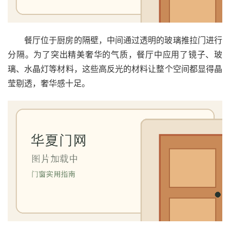
门
卫
餐厅位于厨房的隔壁，中间通过透明的玻璃推拉门进行
生
分隔。为了突出精美奢华的气质，餐厅中应用了镜子、玻
间
璃、水晶灯等材料，这些高反光的材料让整个空间都显得晶
门
莹剔透，奢华感十足。
庭
院
大
门
铸
铝
登录
注册
门
门
套