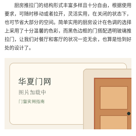
厨房推拉门的结构形式丰富多样且十分自由，根据使用
安
要求，可随时移动或者拉开，灵活实用，在关闭的状态下，
装
也可节省大部分的空间。简单实用的厨房设计在色调的选择
安
上采用了十分温馨的色彩，而黑色边框的门搭配透明玻璃推
装
拉门，让我们对餐厅和客厅的状况一览无余，也算是恰到好
维
处的设计了。
修
门
业
资
讯
联
系
我
们