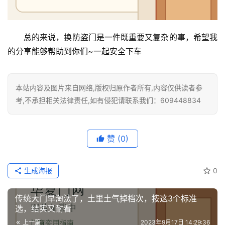
装
安
总的来说，换防盗门是一件既重要又复杂的事，希望我
装
的分享能够帮助到你们~一起安全下车
维
修
本站内容及图片来自网络,版权归原作者所有,内容仅供读者参
门
考,不承担相关法律责任,如有侵犯请联系我们：609448834
业
资
讯
赞
(0)
联
生成海报
0
系
我
们
传统大门早淘汰了，土里土气掉档次，按这3个标准
选，结实又耐看
上一篇
2023年9月17日 14:29:36