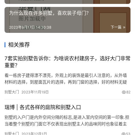
为什么现在许多别墅，喜欢装子母门？
2023年9月17日 14:30:38
下一篇
相关推荐
7套实拍别墅告诉你：为啥说农村建房子，选好大门非常
重要？
看一栋房子建得漂不漂亮，外观上的装饰是最引人注意的，从外墙
材料的选择，到屋面瓦片的选择，再到门窗的选择，好的材料无疑
可以提升房子的外观效果，我们之前已经说过了外墙跟屋面，今天
别墅大门
2023年11月19日
82
我们就来说一下大门。 大门不仅仅只是一个出入的地方，更是一栋
别墅的面子所在，房子盖得再高大上，大门没选好，终究让人觉得
瑞博 | 各式各样的庭院和别墅入口
可惜。 下面这7套实拍案例告诉你，为什么说选好大门对房子非常重
要！ …
别墅的入户门是内外空间分隔的标志,是进入室内空间的第一印象.担
当着整个别墅的门面它不仅表现出别墅主人的品味同时也象征着主
人的身份地位与财富,最爱的别墅大门没有太多刻意的雕刻与修饰它
别墅大门
2023年12月1日
53