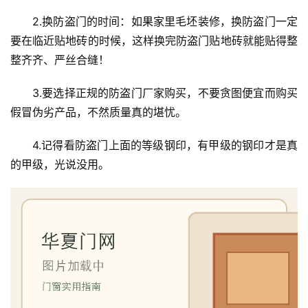
2.换防盗门的时间：如果家里毛坯装修，换防盗门一定
要在临近贴地砖的时候，这样换完防盗门贴地砖就能贴得整
整齐齐、严丝合缝！
3.要选择正规的防盗门厂家购买，不要贪图便宜而购买
假冒伪劣产品，不然质量真的堪忧。
首
4.记得看防盗门上面的等级钢印，有甲级的钢印才是真
页
的甲级，光说没用。
入
户
门
卧
室
门