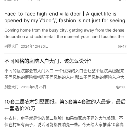
简洁而不失其华让家的气质格调上升好几个档次. 一般入口的设计风
格会与建筑相配合，有简洁的现代风格，也有低调的乡村风格，不
Face-to-face high-end villa door丨A quiet life is
管是哪种风格，好好的设计一番，总能呈现出让人心动的无限魅
opened by my \”door\”, fashion is not just for seeing
力，…
Coming home from the busy city, getting away from the dense
decoration and cold metal, the moment your hand touches the
door and opens, your heart becomes softer and softer. Relaxe…
别墅大门
2024年12月30日
47
不同风格的庭院入户大门，该怎么设计？
不同的庭院都会有大门入口 一个优秀的入口会让整个庭院高级起来
不同风格的庭院需搭配不同风格的入户 那么不同风格的庭院入户大
门该怎么设计呢？ 新中式庭院 中式庭院的入户和大门设计注重传统
别墅大门
2023年9月25日
580
文化的融入，传统的中式庭院入户必备的几个元素镇宅石狮子（石
象）、门头牌匾、纹路等在今天的新中式庭院里也在广泛应用。 新
10套二层农村别墅图纸，第3套第4套建的人最多，最后
中式庭院门的整体设计效果非常简单。它回归自然，追求生命，在…
一套造价20万
在农村，房子就是你的第二张脸！如果你家房子建的大气美观、不
但在村里有面子，说话可能都要响亮一些。今天给大家推荐10套高
颜值的二层户型图纸，亲戚邻居看了都羡慕不已， 第1套：通透布局