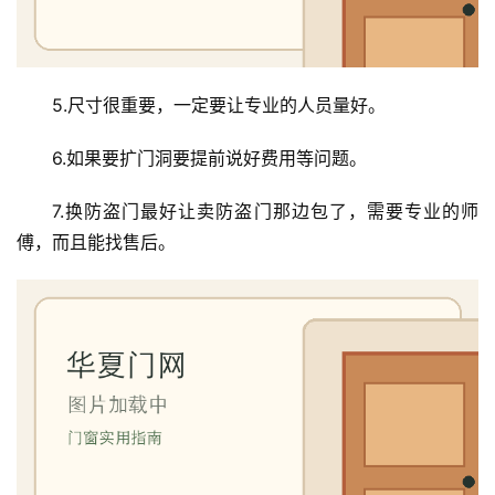
卫
生
间
5.尺寸很重要，一定要让专业的人员量好。
门
6.如果要扩门洞要提前说好费用等问题。
庭
院
7.换防盗门最好让卖防盗门那边包了，需要专业的师
大
傅，而且能找售后。
门
铸
铝
登录
注册
门
门
套
安