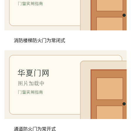
庭
院
大
门
消防楼梯防火门为常闭式
铸
铝
登录
注册
门
门
套
安
装
安
装
维
通道防火门为常开式