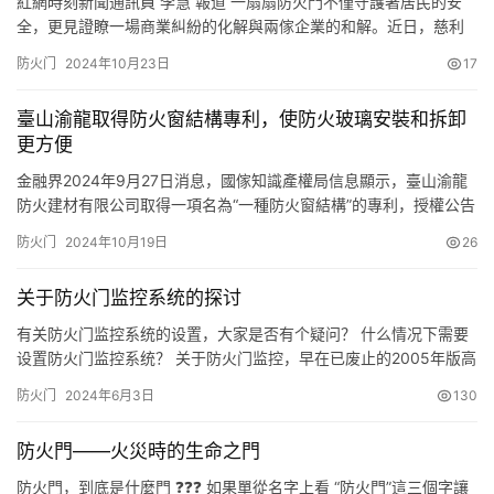
紅網時刻新聞通訊員 李慧 報道 一扇扇防火門不僅守護著居民的安
全，更見證瞭一場商業糾紛的化解與兩傢企業的和解。近日，慈利
縣人民法院成功調解一起涉及兩傢民營企業的防火門供貨合同糾紛
防火门
2024年10月23日
17
案件，承辦法官通過耐心細致地調解，不僅有效維護瞭企業的合法
權益，也為持續優化法治化營商環境貢獻瞭司法智慧和力量。 基本
臺山渝龍取得防火窗結構專利，使防火玻璃安裝和拆卸
案情：長沙某公司是一傢專註於防火門制造、銷售、安裝的企業。
更方便
202…
金融界2024年9月27日消息，國傢知識產權局信息顯示，臺山渝龍
防火建材有限公司取得一項名為“一種防火窗結構”的專利，授權公告
號 CN 221761750 U，申請日期為 2023 年 12 月。 專利摘要顯
防火门
2024年10月19日
26
示，本實用新型屬於防火窗技術領域，具體的說是一種防火窗結
構，包括窗體和防火玻璃，窗體的前端面設置有鉸鏈，鉸鏈的一端
关于防火门监控系统的探讨
安裝有窗框，防火玻璃安裝在窗框的內部，…
有关防火门监控系统的设置，大家是否有个疑问？ 什么情况下需要
设置防火门监控系统？ 关于防火门监控，早在已废止的2005年版高
层民用建筑设计防火规范中，针对常开防火门在火灾时需要能自行
防火门
2024年6月3日
130
关闭，并具有信号反馈功能；而对于常闭防火门只需要在明显位置
设置“保持防火门常闭”等提示标识即可。 2005年版高层民用建筑设
防火門——火災時的生命之門
计防火规范（已废止） 然而在2013版的火灾自动报警系…
防火門，到底是什麼門 ❓❓❓ 如果單從名字上看 “防火門”這三個字讓