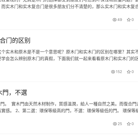
，而实木门和实木复合门是很多朋友们分不清楚的，那么实木门和实木复
门怎么区分？ 1、从性能上看 实木门因用材为天然原木，所以具有天然的
49
0
复合门的区别
这个实木和原木是不是一个意思呢？原木门和实木门的区别在哪里？其实
要学会怎么辨别原木门的真假，下面我们就一起来看看原木门和实木门的
和原木门的区别 实木门和实木复合门的区别 原木门和实木门的区别 原木
152
0
木門，不選
合門。 實木門由天然木材制作，質感溫潤，給人一種自然之美。而復合門
實感。 2、第二選：環保等級高的門，不選：環保等級低的門。 環保等
減少室內污染，對居住者的健康更有益。而環保等級低的門可能會持續釋
25
0