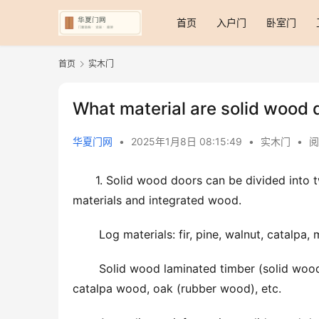
首页
入户门
卧室门
首页
实木门
What material are solid wood
华夏门网
•
2025年1月8日 08:15:49
•
实木门
•
阅
1. Solid wood doors can be divided into t
materials and integrated wood.
 Log materials: fir, pine, walnut, catal
 Solid wood laminated timber (solid wood tooth-jointed timber, solid wood finger-jointed timber): pine, 
catalpa wood, oak (rubber wood), etc.