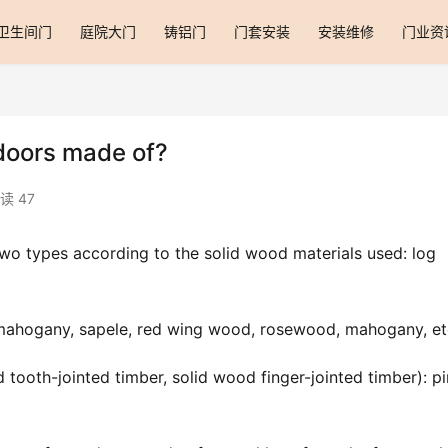
卫生间门
庭院大门
铸铝门
门套安装
安装维修
门业资
 doors made of?
读 47
wo types according to the solid wood materials used: log 
pa, mahogany, sapele, red wing wood, rosewood, mahogany, et