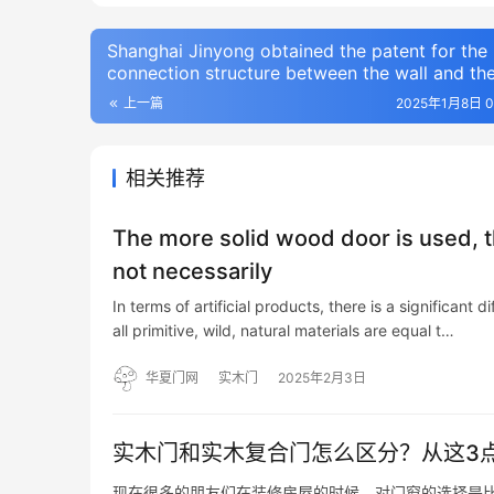
Shanghai Jinyong obtained the patent for the
connection structure between the wall and th
door cover. The connection is firm and not ea
上一篇
2025年1月8日 08
damage the lightweight partition wall.
相关推荐
The more solid wood door is used, the
not necessarily
In terms of artificial products, there is a significan
all primitive, wild, natural materials are equal t…
华夏门网
实木门
2025年2月3日
实木门和实木复合门怎么区分？从这3
现在很多的朋友们在装修房屋的时候，对门窗的选择是