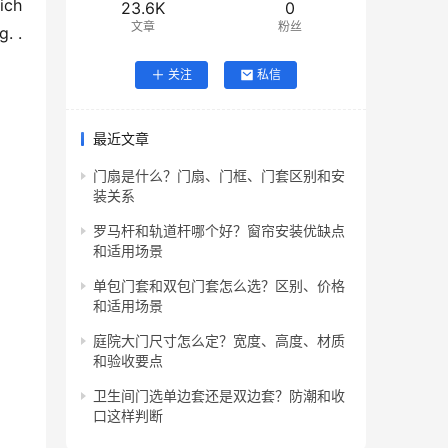
23.6K
0
文章
粉丝
 . 
关注
私信
最近文章
门扇是什么？门扇、门框、门套区别和安
装关系
罗马杆和轨道杆哪个好？窗帘安装优缺点
和适用场景
单包门套和双包门套怎么选？区别、价格
和适用场景
庭院大门尺寸怎么定？宽度、高度、材质
和验收要点
卫生间门选单边套还是双边套？防潮和收
口这样判断