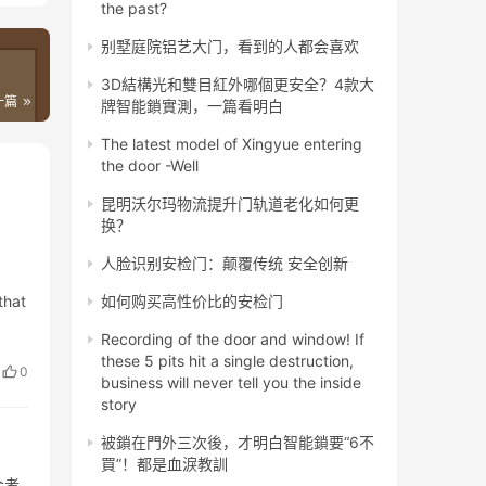
the past?
别墅庭院铝艺大门，看到的人都会喜欢
3D結構光和雙目紅外哪個更安全？4款大
一篇
牌智能鎖實測，一篇看明白
The latest model of Xingyue entering
the door -Well
昆明沃尔玛物流提升门轨道老化如何更
换？
人脸识别安检门：颠覆传统 安全创新
that
如何购买高性价比的安检门
Recording of the door and window! If
these 5 pits hit a single destruction,
0
business will never tell you the inside
story
被鎖在門外三次後，才明白智能鎖要“6不
買”！都是血淚教訓
会考