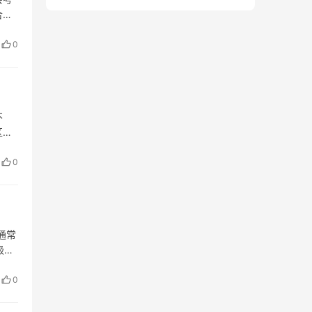
合门
色泽
0
不
区别
门采
0
通常
級高
放甲
0