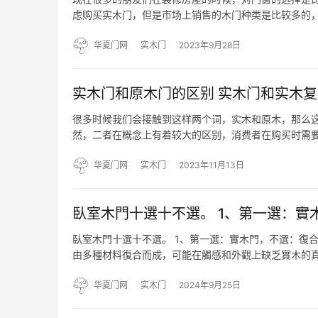
虑购买实木门，但是市场上销售的木门种类是比较多的
怎么区分？我们来了解一下吧。 一、实木门和实木复合
及纹理…
华夏门网
实木门
2023年9月28日
实木门和原木门的区别 实木门和实木
很多时候我们会接触到这样两个词，实木和原木，那么
然，二者在概念上有着较大的区别，消费者在购买时需
以及原木门真假辨别方法吧。 【实木门 原木门】实木门
用一种…
华夏门网
实木门
2023年11月13日
臥室木門十選十不選。 1、第一選：實
臥室木門十選十不選。 1、第一選：實木門，不選：復
由多種材料復合而成，可能在觸感和外觀上缺乏實木的真
的門在生產過程中使用的膠水等有害物質較少，能有效
醛…
华夏门网
实木门
2024年9月25日