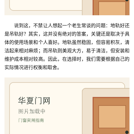
页
入
说到这，不禁让人想起一个老生常谈的问题：地轨好还
户
门
是吊轨好？其实，这并没有绝对的答案，关键还是取决于具
体的使用场景和个人喜好。地轨虽然稳固，但容易积灰，清
卧
洁起来相对麻烦；而吊轨则美观大方，易于清洁，但安装和
室
维护成本相对较高。因此，在选择时，我们需要根据自己的
门
实际情况进行权衡和取舍。
卫
生
间
门
庭
院
大