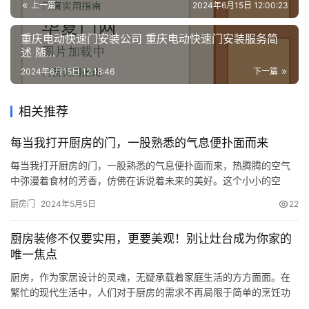
上一篇
2024年6月15日 12:00:23
重庆电动快速门安装公司 重庆电动快速门安装服务简
述 随…
2024年6月15日 12:18:46
下一篇
相关推荐
每当我打开厨房的门，一股熟悉的气息便扑面而来
每当我打开厨房的门，一股熟悉的气息便扑面而来，热腾腾的空气
中弥漫着食材的芳香，仿佛在诉说着未来的美好。这个小小的空
间，是我创作的天地，也是我与家人相聚的场所。 在炉灶旁，我摆
厨房门
2024年5月5日
22
弄着各色食材，锅碗瓢盆在手中舞动，仿佛自成乐章。今天的菜谱
是家乡的特色菜肴，每一个步骤都是我熟悉的节奏，但即便再熟
厨房装修不仅要实用，更要美观！别让灶台成为你家的
悉，也禁不住在心头掀起一丝丝的期待和兴奋。 我细细品味着每一
唯一焦点
种调料，每一…
厨房，作为家居设计的灵魂，无疑承载着家庭生活的方方面面。在
繁忙的现代生活中，人们对于厨房的需求不再局限于简单的烹饪功
能，更追求高效、美观、富有个性的设计。因此，我们将深入剖析