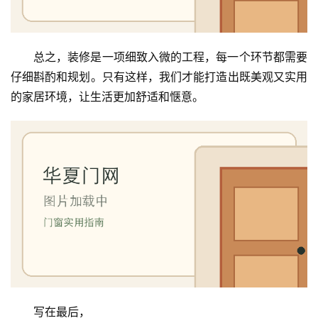
门
铸
总之，装修是一项细致入微的工程，每一个环节都需要
铝
登录
注册
仔细斟酌和规划。只有这样，我们才能打造出既美观又实用
门
的家居环境，让生活更加舒适和惬意。
门
套
安
装
安
装
维
修
门
写在最后，