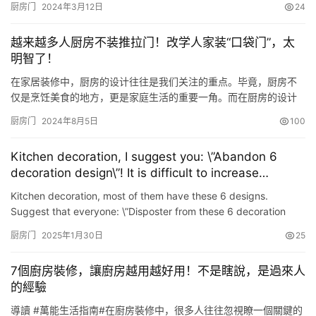
厨房门
2024年3月12日
24
厨房设计的重要性，并从布局、橱柜选择、空间规划等方面展开独
到见解。 首先，高效的厨房布局是提升烹饪体验的关键所在。传统
越来越多人厨房不装推拉门！改学人家装“口袋门”，太
的厨房布局可能仅注重功能性，而忽视了空间的合理运用。我们需
明智了！
要打破这种…
在家居装修中，厨房的设计往往是我们关注的重点。毕竟，厨房不
仅是烹饪美食的地方，更是家庭生活的重要一角。而在厨房的设计
中，门的选择显得尤为重要。 尤其是对于小户型来说，如何选择合
厨房门
2024年8月5日
100
适的厨房门，既能节省空间，又能保持厨房的实用性和美观性，成
为了一个不小的挑战。 近年来，一种新的装修方案——“口袋门”逐
Kitchen decoration, I suggest you: \”Abandon 6
渐兴起，让越来越多的人开始摒弃传统的推拉门，转而选择这种更
decoration design\”! It is difficult to increase
加明智…
housework
Kitchen decoration, most of them have these 6 designs.
Suggest that everyone: \”Disposter from these 6 decoration
designs\”! It\’s too difficult. Do you know whic…
厨房门
2025年1月30日
25
7個廚房裝修，讓廚房越用越好用！不是瞎說，是過來人
的經驗
導讀 #萬能生活指南#​在廚房裝修中，很多人往往忽視瞭一個關鍵的