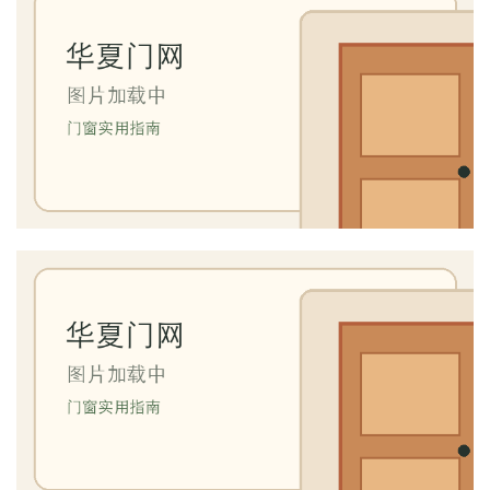
间
门
庭
院
大
门
铸
铝
登录
注册
门
门
套
安
装
安