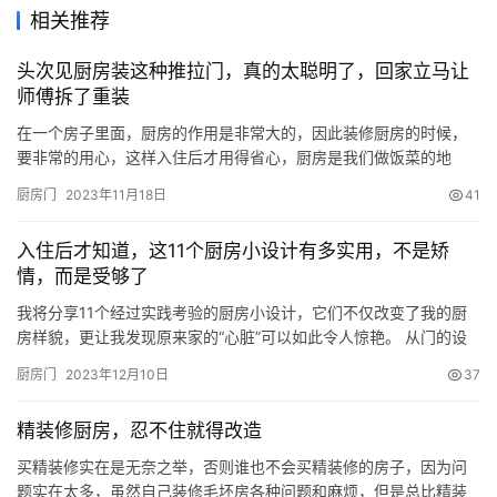
相关推荐
头次见厨房装这种推拉门，真的太聪明了，回家立马让
师傅拆了重装
在一个房子里面，厨房的作用是非常大的，因此装修厨房的时候，
要非常的用心，这样入住后才用得省心，厨房是我们做饭菜的地
方，如果没有装修好的话，那在使用的过程中是很容易出现问题
厨房门
2023年11月18日
41
的，特别是厨房的油烟问题，炒菜做饭的时候都是会有油烟产生
的，那么厨房门的选择就很重要了，厨房门一定要选择密封性好
入住后才知道，这11个厨房小设计有多实用，不是矫
的，这样才不怕油烟会跟出去。头次见厨房装这种推拉门，真的太
情，而是受够了
实用了，回家立马让师…
我将分享11个经过实践考验的厨房小设计，它们不仅改变了我的厨
房样貌，更让我发现原来家的“心脏”可以如此令人惊艳。 从门的设
计到地面的选择，每一个细节都是对空间的巧妙利用。通过这些设
厨房门
2023年12月10日
37
计，不仅让我的厨房变得更宽敞明亮，还解决了许多在日常生活中
遇到的小困扰。 一、厨房口袋口 传统的厨房门通常是推拉设计，只
精装修厨房，忍不住就得改造
能打开一扇，有时会感觉不够明亮通风。 而口袋门关闭时和普通
门…
买精装修实在是无奈之举，否则谁也不会买精装修的房子，因为问
题实在太多，虽然自己装修毛坯房各种问题和麻烦，但是总比精装