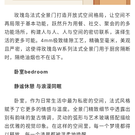
装
维
玫瑰岛法式全景门打造开放式空间格局，让空间不
修
再局限于基本功能，跃然升为用餐、社交、聚会的的多
功能场所，构建人与人、人与空间的密切联系，演绎生
门
活的更多可能。4mm极致缝隙工艺，精确至毫米，美观
业
且严密，这使得玫瑰岛W系列法式全景门用于厨房隔断
资
时，隔绝油烟也不在话下。
讯
卧室bedroom
联
系
静谧休憩 与浪漫同眠
我
们
卧室，作为日常生活中最为私密的空间，法式风格
赋予了它更多的情感与温度。全景门精致细节中透露出
别有韵味的复古情调，灵动的弧形与艺术玻璃搭配描绘
出优雅的视觉印象。在这样的空间里，每一个梦境都得
以释放，每一个清晨都被温柔地唤醒。