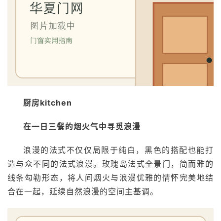
首
页
入
厨房kitchen
户
门
在一日三餐的烟火气中寻觅浪漫
浪漫的法式不仅仅局限于纯白，黑色的搭配也能打
卧
造与众不同的法式浪漫。玫瑰岛法式全景门，简而雅的
室
门
线条勾勒形态，将人间烟火与浪漫优雅的情怀完美地结
合在一起，延续自然浪漫的空间主基调。
卫
生