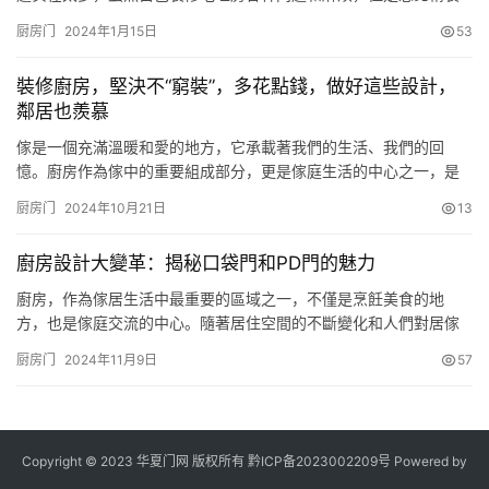
修的问题和遗憾要少很多。今天看看精装修厨房的改造案例，看一
厨房门
2024年1月15日
53
下结果是否值得。 原有精装修厨房带阳台，而且需要自己封窗，导
致厨房狭小，而且阳台浪费；门联窗的布局遮挡光线；砸掉门联窗
裝修廚房，堅決不“窮裝”，多花點錢，做好這些設計，
以及半截墙，重新打通空间； 砸掉的阳台就可以重新布局水电，难
鄰居也羨慕
点就在于…
傢是一個充滿溫暖和愛的地方，它承載著我們的生活、我們的回
憶。廚房作為傢中的重要組成部分，更是傢庭生活的中心之一，是
我們烹飪美食、制作健康菜肴的地方。對於很多人來說，裝修廚房
厨房门
2024年10月21日
13
不僅僅是為瞭提高居住舒適度，更是為瞭讓鄰居們羨慕自己傢的廚
房裝修。 因此，裝修廚房時，我們不能“窮裝”，而是要在設計上多
廚房設計大變革：揭秘口袋門和PD門的魅力
花點心思，把廚房裝修得更好。 【一】裝修廚房，做到以下幾點，
鄰居都羨…
廚房，作為傢居生活中最重要的區域之一，不僅是烹飪美食的地
方，也是傢庭交流的中心。隨著居住空間的不斷變化和人們對居傢
生活品質的提升，廚房設計也在悄然發生著大變革。今天，我們就
厨房门
2024年11月9日
57
來揭秘如今越來越流行的“口袋門”和“PD門”的獨特魅力，看看它們是
如何為現代廚房帶來新風尚的。 口袋門，顧名思義，就是可以隱藏
在墻體內部的門。這種設計不但節省空間，還能讓廚房看起來更加
整潔…
Copyright © 2023 华夏门网 版权所有
黔ICP备2023002209号
Powered by