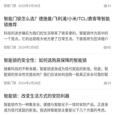
I understood! Once upon a time, the door locks in the…
智能门锁
2025年2月28日
31
智能门锁怎么选？德施曼/飞利浦/小米/TCL/鹿客等智能
锁推荐
科技的进步确实为我们的生活带来了很多便利，智能锁作为其中的
一个亮点，它的出现极大地方便了日常生活。下面我将为您详细介
绍如何选购一把优秀的智能门锁，优先考虑消费者信赖十大家居品
智能门锁
2024年2月8日
90
牌！ 智能门锁的优点1、方便性：对于忘记携带钥匙的老年人、容易
丢失钥匙的孩子，或是外出的家庭成员，智能锁提供了极大的方
智能锁的安全性：如何选购高保障的智能锁
便。它通过多种方式解锁，如指纹、密码、手机APP等，免除了携
带传统钥…
随着科技的不断发展，智能锁逐渐成为现代家庭的新宠。但是，智
能锁的安全性究竟如何？我们应该如何选购一款真正安全可靠的智
能锁呢？接下来，本文将从智能锁的安全性分析和选购技巧两个方
智能门锁
2024年2月28日
25
面，为您揭示智能锁的安全真相。 图片来源网络 侵删 一、智能锁的
安全性分析 技术层面：智能锁采用了先进的电子技术和加密算法，
智能锁：改变生活方式的安防利器
如生物识别技术（指纹、面部识别等），这些技术相比传统机械锁
具有…
智能锁作为一种集安全、便捷与智能化于一体的安防产品，正逐渐
成为现代家庭的新宠。我选择智能锁主要是以下几个方面的考虑。