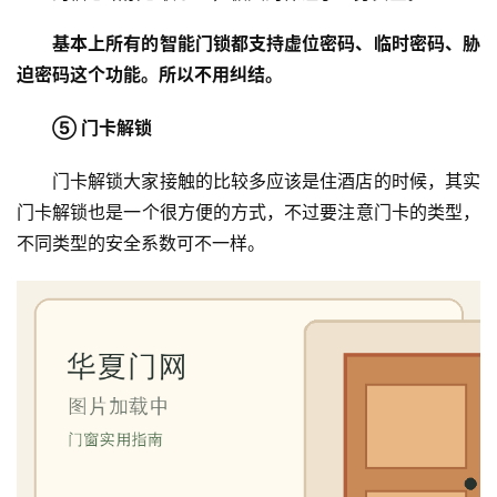
装
基本上所有的智能门锁都支持虚位密码、临时密码、胁
安
迫密码这个功能。所以不用纠结。
装
维
⑤ 门卡解锁
修
门卡解锁大家接触的比较多应该是住酒店的时候，其实
门卡解锁也是一个很方便的方式，不过要注意门卡的类型，
门
业
不同类型的安全系数可不一样。
资
讯
联
系
我
们