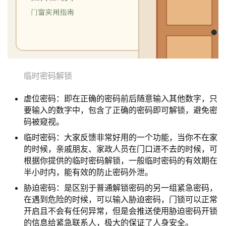
卫
生
间
门
临时密码解锁
庭
院
虚位密码：即在正确的密码前后随意输入其他数字，只
大
要输入的数字中，包含了正确的密码即可解锁，避免密
门
码被窥视。
临时密码：大家反馈非常好用的一个功能，当你不在家
铸
的时候，亲戚朋友、家政人员在门口进不去的时候，可
铝
登录
注册
根据你提供的临时密码解锁，一般临时密码的有效期在
门
半小时内，能有效的防止密码外泄。
胁迫密码：是区别于普通解锁密码的另一组紧急密码，
门
在遇到危险的时候，可以输入胁迫密码，门锁可以正常
套
开启且不会有任何异常，但是会推送使用胁迫密码开锁
安
的信息给紧急联系人，极大的保证了人身安全。