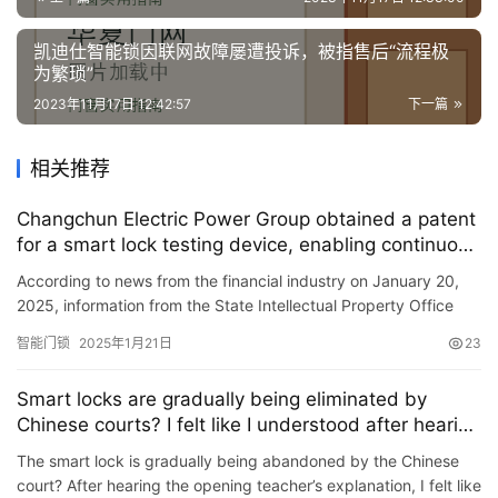
凯迪仕智能锁因联网故障屡遭投诉，被指售后“流程极
为繁琐”
2023年11月17日 12:42:57
下一篇
相关推荐
Changchun Electric Power Group obtained a patent
for a smart lock testing device, enabling continuous
water spray testing of smart locks and recycling of
According to news from the financial industry on January 20,
water
2025, information from the State Intellectual Property Office
shows that Changchun Electric Power Group Co., Ltd. has o…
智能门锁
2025年1月21日
23
Smart locks are gradually being eliminated by
Chinese courts? I felt like I understood after hearing
the locking teacher!
The smart lock is gradually being abandoned by the Chinese
court? After hearing the opening teacher’s explanation, I felt like