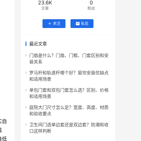
23.6K
0
文章
粉丝
关注
私信
最近文章
门扇是什么？门扇、门框、门套区别和安
装关系
罗马杆和轨道杆哪个好？窗帘安装优缺点
和适用场景
单包门套和双包门套怎么选？区别、价格
和适用场景
庭院大门尺寸怎么定？宽度、高度、材质
和验收要点
实自
卫生间门选单边套还是双边套？防潮和收
温
口这样判断
降低