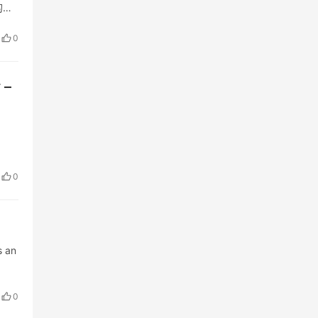
的结
开…
0
 –
0
s an
0