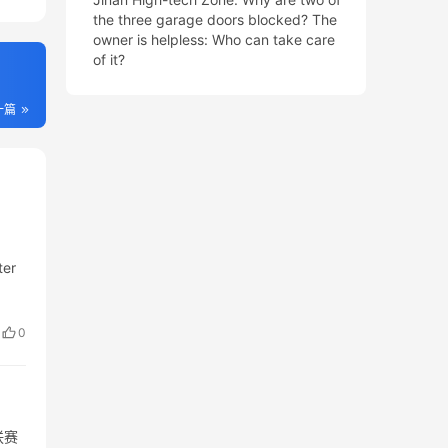
the three garage doors blocked? The
owner is helpless: Who can take care
of it?
一篇
ter
0
联赛