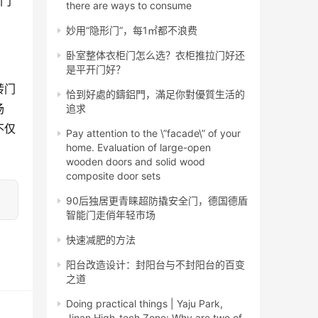
转门
there are ways to consume
妙用“隐形门”，每1㎡都不浪费
卧室整体衣柜门怎么选？衣柜推拉门好还
是平开门好？
转门
恰到好處的鑄鋁門，滿足你對優質生活的
场
追求
不仅
Pay attention to the \”facade\” of your
home. Evaluation of large-open
wooden doors and solid wood
composite door sets
90后独居更青睐超防撬安全门，德国德盾
智能门走俏年轻市场
快速减肥的方法
阳台改造设计：封阳台与不封阳台的百变
之道
Doing practical things | Yaju Park,
Jinan High-tech Zone: Why are two of