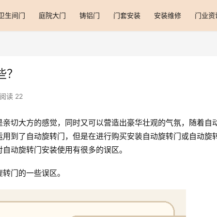
卫生间门
庭院大门
铸铝门
门套安装
安装维修
门业资
些？
阅读 22
是亲切大方的感觉，同时又可以营造出豪华壮观的气氛，随着自
运用到了自动旋转门，但是在进行购买安装自动旋转门或自动旋
对自动旋转门安装使用有很多的误区。
旋转门的一些误区。