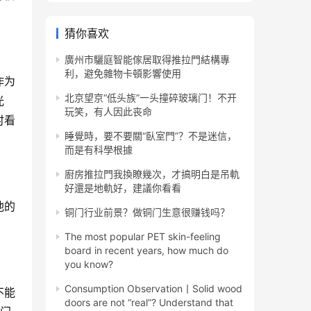
猜你喜欢
廣州市驪庭智能傢居取得推拉門結構專
利，避免雜物卡頓影響使用
作为
北京望京“低头族”一头撞碎玻璃门！不开
光
玩笑，有人因此丧命
时看
睡覺時，要不要關“臥室門”？不是迷信，
而是有科學根據
廚房推拉門我換瞭幾次，才搞明白是吊軌
好還是地軌好，建議你看看
他的
铜门行业前景？做铜门生意很赚钱吗？
The most popular PET skin-feeling
board in recent years, how much do
you know?
Consumption Observation丨Solid wood
不能
doors are not “real”? Understand that